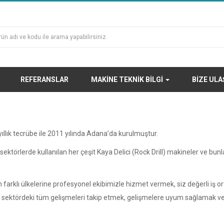
REFERANSLAR
MAKINE TEKNIK BILGI
BIZE ULA
lık tecrübe ile 2011 yılında Adana’da kurulmuştur.
 sektörlerde kullanılan her çeşit Kaya Delici (Rock Drill) makineler ve bu
arklı ülkelerine profesyonel ekibimizle hizmet vermek, siz değerli iş or
ektördeki tüm gelişmeleri takip etmek, gelişmelere uyum sağlamak ve