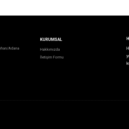
H
KURUMSAL
Seyhan/Adana
H
Hakkımızda
y
İletişim Formu
k