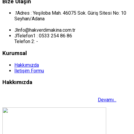
Bize Ulaşın
1
Adres : Yeşiloba Mah. 46075 Sok. Güriş Sitesi No: 10
Seyhan/Adana
3
info@hakverdimakina.com.tr
3
Telefon1 : 0533 254 86 86
Telefon 2: -
Kurumsal
Hakkımızda
İletişim Formu
Hakkımızda
Hakverdi Makina, Abdurrahman Hakverdi tarafından 35 yıllık
tecrübe ile 2011 yılında Adana’da kurulmuştur.
Devamı...