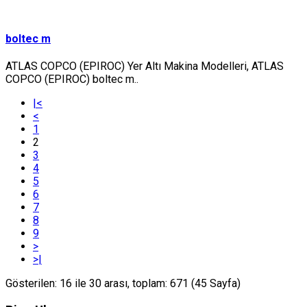
boltec m
ATLAS COPCO (EPIROC) Yer Altı Makina Modelleri, ATLAS
COPCO (EPIROC) boltec m..
|<
<
1
2
3
4
5
6
7
8
9
>
>|
Gösterilen: 16 ile 30 arası, toplam: 671 (45 Sayfa)